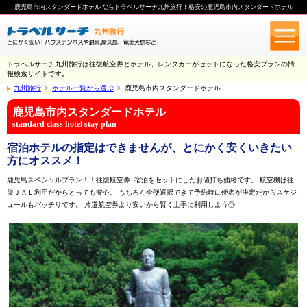
鹿児島市内スタンダードホテル ならトラベルサーチ九州旅行！格安の鹿児島市内スタンダードホテル
トラベルサーチ九州旅行は往復航空券とホテル、レンタカーがセットになった格安プランの情
報検索サイトです。
九州旅行
>
ホテル一覧から選ぶ
>
鹿児島市内スタンダードホテル
鹿児島市内スタンダードホテル
standard class hotel stay plan
宿泊ホテルの指定はできませんが、とにかく安くいきたい
方にオススメ！
鹿児島スペシャルプラン！！往復航空券+宿泊をセットにしたお値打ち価格です。 航空機は往
復ＪＡＬ利用だからとっても安心。 もちろん全便選択できて予約時に便名が決定だからスケジ
ュールもバッチリです。 片道航空券より安いから賢く上手に利用しよう◎