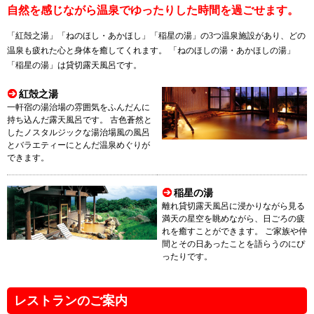
自然を感じながら温泉でゆったりした時間を過ごせます。
「紅殻之湯」「ねのほし・あかほし」「稲星の湯」の3つ温泉施設があり、どの
温泉も疲れた心と身体を癒してくれます。 「ねのほしの湯・あかほしの湯」
「稲星の湯」は貸切露天風呂です。
紅殻之湯
一軒宿の湯治場の雰囲気をふんだんに
持ち込んだ露天風呂です。 古色蒼然と
したノスタルジックな湯治場風の風呂
とバラエティーにとんだ温泉めぐりが
できます。
稲星の湯
離れ貸切露天風呂に浸かりながら見る
満天の星空を眺めながら、日ごろの疲
れを癒すことができます。 ご家族や仲
間とその日あったことを語らうのにぴ
ったりです。
レストランのご案内