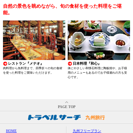
自然の景色を眺めながら、旬の食材を使った料理をご堪
能。
レストラン『メテオ』
日本料理『和心』
肉料理から魚料理まで、四季折々の旬の食材
体にやさしい和懐石料理に陶板焼や、お子様
を使った料理をご賞味いただけます。
用のメニューもあるのでお子様連れの方も安
心です。
PAGE TOP
HOME
九州フリープラン