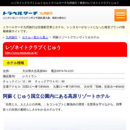
レゾネイトクラブくじゅう ならトラベルサーチ九州旅行！格安のレゾネイトクラブくじゅう
トラベルサーチ九州旅行は往復航空券とホテル、レンタカーがセットになった格安プランの情
報検索サイトです。
九州旅行
>
ホテル一覧から選ぶ
>
阿蘇リゾートグランヴィリオホテル
レゾネイトクラブくじゅう
http://www.resonate.co.jp/
住所⁄
大分県久住高原865 電話⁄0974-76-1223
施設案内⁄
レストラン
チェックイン⁄
15：00 チェックアウト⁄11：00
交通アクセス⁄
日田I.C〜車で約90分、 九重I.C〜車で約70分、 大分市「宮崎」交差点〜約60分
阿蘇くじゅう国立公園内にある高原リゾートホテル
「自然と人、人と人との共鳴。」をコンセプトに敷地内の環境・生態系を守りながら、四季
折々の自然の素晴らしさがわかるホテルです。